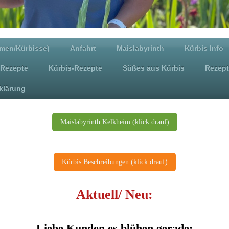
umen/Kürbisse)
Anfahrt
Maislabyrinth
Kürbis Info
Rezepte
Kürbis-Rezepte
Süßes aus Kürbis
Rezep
klärung
Maislabyrinth Kelkheim (klick drauf)
Kürbis Beschreibungen (klick drauf)
Aktuell/ Neu:
Liebe Kunden es
blühen gerade: