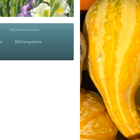
Vitaminbombe
te
Bildergalerie